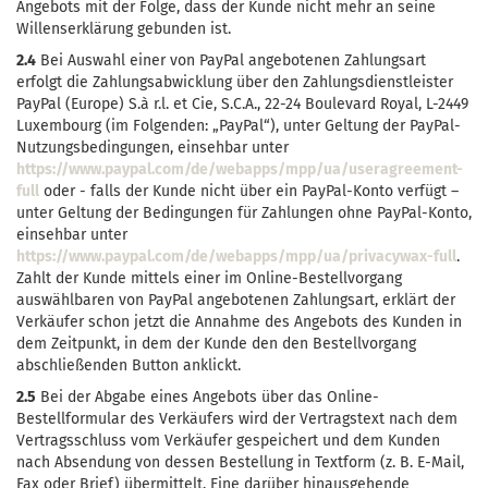
Angebots mit der Folge, dass der Kunde nicht mehr an seine
Willenserklärung gebunden ist.
2.4
Bei Auswahl einer von PayPal angebotenen Zahlungsart
erfolgt die Zahlungsabwicklung über den Zahlungsdienstleister
PayPal (Europe) S.à r.l. et Cie, S.C.A., 22-24 Boulevard Royal, L-2449
Luxembourg (im Folgenden: „PayPal“), unter Geltung der PayPal-
Nutzungsbedingungen, einsehbar unter
https://www.paypal.com/de/webapps/mpp/ua/useragreement-
full
oder - falls der Kunde nicht über ein PayPal-Konto verfügt –
unter Geltung der Bedingungen für Zahlungen ohne PayPal-Konto,
einsehbar unter
https://www.paypal.com/de/webapps/mpp/ua/privacywax-full
.
Zahlt der Kunde mittels einer im Online-Bestellvorgang
auswählbaren von PayPal angebotenen Zahlungsart, erklärt der
Verkäufer schon jetzt die Annahme des Angebots des Kunden in
dem Zeitpunkt, in dem der Kunde den den Bestellvorgang
abschließenden Button anklickt.
2.5
Bei der Abgabe eines Angebots über das Online-
Bestellformular des Verkäufers wird der Vertragstext nach dem
Vertragsschluss vom Verkäufer gespeichert und dem Kunden
nach Absendung von dessen Bestellung in Textform (z. B. E-Mail,
Fax oder Brief) übermittelt. Eine darüber hinausgehende