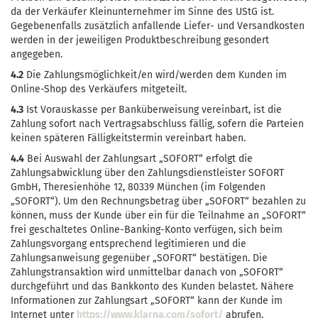
da der Verkäufer Kleinunternehmer im Sinne des UStG ist.
Gegebenenfalls zusätzlich anfallende Liefer- und Versandkosten
werden in der jeweiligen Produktbeschreibung gesondert
angegeben.
4.2
Die Zahlungsmöglichkeit/en wird/werden dem Kunden im
Online-Shop des Verkäufers mitgeteilt.
4.3
Ist Vorauskasse per Banküberweisung vereinbart, ist die
Zahlung sofort nach Vertragsabschluss fällig, sofern die Parteien
keinen späteren Fälligkeitstermin vereinbart haben.
4.4
Bei Auswahl der Zahlungsart „SOFORT“ erfolgt die
Zahlungsabwicklung über den Zahlungsdienstleister SOFORT
GmbH, Theresienhöhe 12, 80339 München (im Folgenden
„SOFORT“). Um den Rechnungsbetrag über „SOFORT“ bezahlen zu
können, muss der Kunde über ein für die Teilnahme an „SOFORT“
frei geschaltetes Online-Banking-Konto verfügen, sich beim
Zahlungsvorgang entsprechend legitimieren und die
Zahlungsanweisung gegenüber „SOFORT“ bestätigen. Die
Zahlungstransaktion wird unmittelbar danach von „SOFORT“
durchgeführt und das Bankkonto des Kunden belastet. Nähere
Informationen zur Zahlungsart „SOFORT“ kann der Kunde im
Internet unter
https://www.klarna.com/sofort/
abrufen.