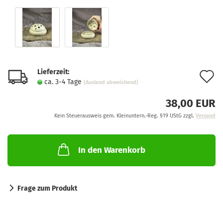
Lieferzeit:
A
ca. 3-4 Tage
(Ausland abweichend)
d
38,00 EUR
M
Kein Steuerausweis gem. Kleinuntern.-Reg. §19 UStG zzgl.
Versand
In den Warenkorb
Frage zum Produkt