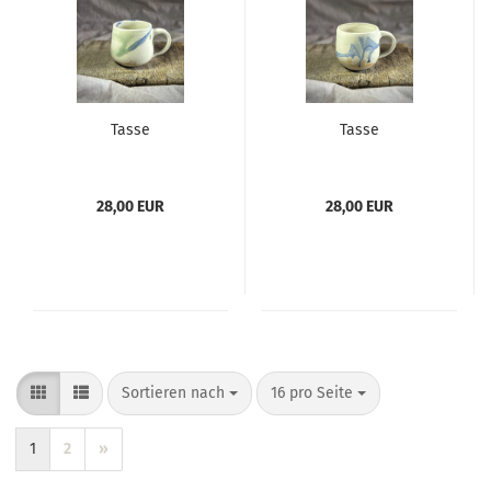
Tasse
Tasse
28,00 EUR
28,00 EUR
Sortieren nach
pro Seite
Sortieren nach
16 pro Seite
1
2
»